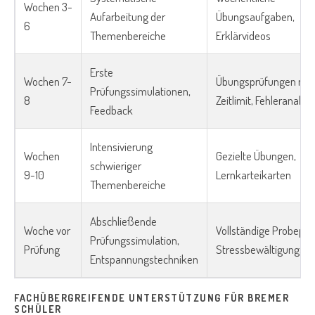
Wochen 3-
Aufarbeitung der
Übungsaufgaben,
6
Themenbereiche
Erklärvideos
Erste
Wochen 7-
Übungsprüfungen mit
Prüfungssimulationen,
8
Zeitlimit, Fehleranalys
Feedback
Intensivierung
Wochen
Gezielte Übungen,
schwieriger
9-10
Lernkarteikarten
Themenbereiche
Abschließende
Woche vor
Vollständige Probeprü
Prüfungssimulation,
Prüfung
Stressbewältigungsst
Entspannungstechniken
FACHÜBERGREIFENDE UNTERSTÜTZUNG FÜR BREMER
SCHÜLER